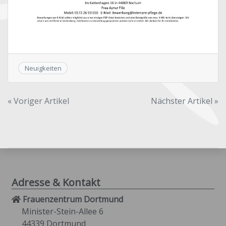
Neuigkeiten
Beitragsnavigation
« Voriger Artikel
Nächster Artikel »
Adresse & Kontakt
Frauenzentrum Dortmund
Minister-Stein-Allee 6
44339 Dortmund