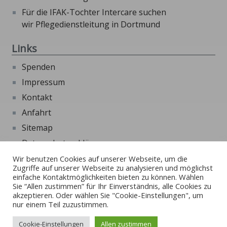
Für die IFAK-Tochter Intercare suchen
wir Pflegedienstleitung in Dortmund
Links
Spenden
Impressum
Kontakt
Anfahrt
Sitemap
Datenschutzerklärung
Beschwerdeformular
Wir benutzen Cookies auf unserer Webseite, um die
Zugriffe auf unserer Webseite zu analysieren und möglichst
Externe Links
einfache Kontaktmöglichkeiten bieten zu können. Wählen
Sie “Allen zustimmen” für Ihr Einverständnis, alle Cookies zu
akzeptieren. Oder wählen Sie "Cookie-Einstellungen", um
Beschwerde und Ombudverfahren Kinder- und
nur einem Teil zuzustimmen.
Jugendhilfe
Cookie-Einstellungen
Allen zustimmen