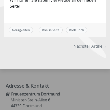
Wir hoffen, Sie haben viel Freude an der neuen
Seite!
Neuigkeiten
#
neueSeite
#
relaunch
Beitragsnavigation
Nächster Artikel »
Adresse & Kontakt
Frauenzentrum Dortmund
Minister-Stein-Allee 6
44339 Dortmund