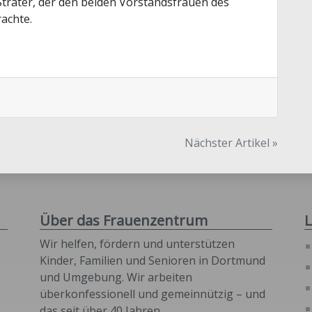
träter, der den beiden Vorstandsfrauen des
achte.
Nächster Artikel »
Über das Frauenzentrum
L
Wir helfen, fördern und unterstützen
Kinder, Familien und Senioren in Dortmund
und Umgebung. Wir arbeiten
überkonfessionell und gemeinnützig – und
das seit über 40 Jahren.