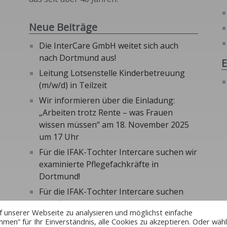
Neue Beiträge
Die InterCare GmbH weitet sich auch
nach Dortmund aus!
E
Leitung Lotsenstelle Kinderbetreuung
(m/w/d) in Teilzeit
Wir informieren über die Einladung:
„Arbeiten trotz Rente – was Frauen
wissen müssen“ am 18. November 2025
um 17 Uhr
Für die IFAK-Tochter Intercare suchen wir
examinierte Pflegefachkräfte in
Dortmund!
Für die IFAK-Tochter Intercare suchen
wir Pflegedienstleitung in Dortmund
f unserer Webseite zu analysieren und möglichst einfache
mmen” für Ihr Einverständnis, alle Cookies zu akzeptieren. Oder wäh