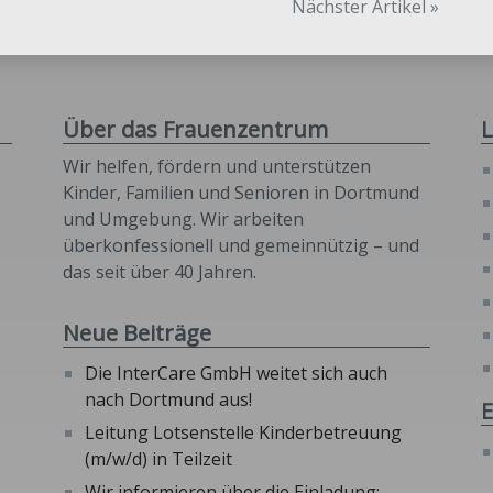
Nächster Artikel »
Über das Frauenzentrum
L
Wir helfen, fördern und unterstützen
Kinder, Familien und Senioren in Dortmund
und Umgebung. Wir arbeiten
überkonfessionell und gemeinnützig – und
das seit über 40 Jahren.
Neue Beiträge
Die InterCare GmbH weitet sich auch
nach Dortmund aus!
E
Leitung Lotsenstelle Kinderbetreuung
(m/w/d) in Teilzeit
Wir informieren über die Einladung: