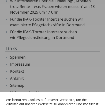
Wir informieren über die Einladung: „Arbeiten
trotz Rente – was Frauen wissen müssen“ am 18.
November 2025 um 17 Uhr
Für die IFAK-Tochter Intercare suchen wir
examinierte Pflegefachkräfte in Dortmund!
Für die IFAK-Tochter Intercare suchen
wir Pflegedienstleitung in Dortmund
Links
Spenden
Impressum
Kontakt
Anfahrt
Sitemap
Datenschutzerklärung
Beschwerdeformular
Wir benutzen Cookies auf unserer Webseite, um die
Zugriffe auf unserer Webseite zu analysieren und möglichst