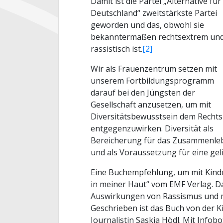
Damit ist die Partei „Alternative für
Deutschland“ zweitstärkste Partei
geworden und das, obwohl sie
bekanntermaßen rechtsextrem un
rassistisch ist.
[2]
Wir als Frauenzentrum setzen mit
unserem Fortbildungsprogramm
darauf bei den Jüngsten der
Gesellschaft anzusetzen, um mit
Diversitätsbewusstsein dem Rechts
entgegenzuwirken. Diversität als
Bereicherung für das Zusammenle
und als Voraussetzung für eine gel
Eine Buchempfehlung, um mit Kinde
in meiner Haut“ vom EMF Verlag. D
Auswirkungen von Rassismus und m
Geschrieben ist das Buch von der 
Journalistin Saskia Hödl. Mit Infob