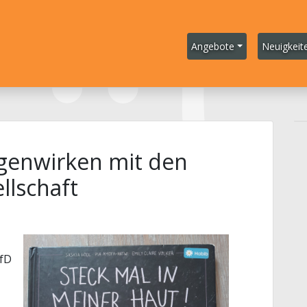
Angebote
Neuigkeit
genwirken mit den
llschaft
AfD