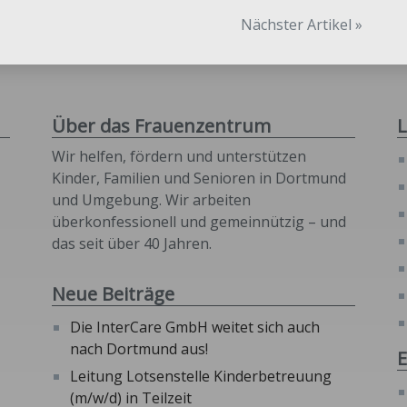
Nächster Artikel »
Über das Frauenzentrum
L
Wir helfen, fördern und unterstützen
Kinder, Familien und Senioren in Dortmund
und Umgebung. Wir arbeiten
überkonfessionell und gemeinnützig – und
das seit über 40 Jahren.
Neue Beiträge
Die InterCare GmbH weitet sich auch
nach Dortmund aus!
E
Leitung Lotsenstelle Kinderbetreuung
(m/w/d) in Teilzeit