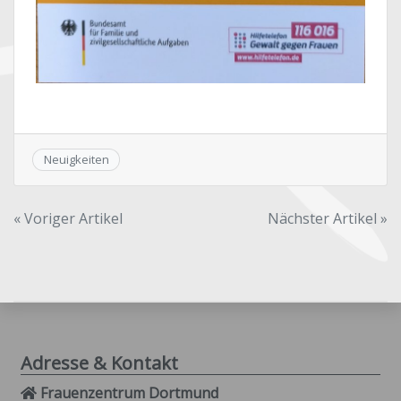
Neuigkeiten
Beitragsnavigation
« Voriger Artikel
Nächster Artikel »
Adresse & Kontakt
Frauenzentrum Dortmund