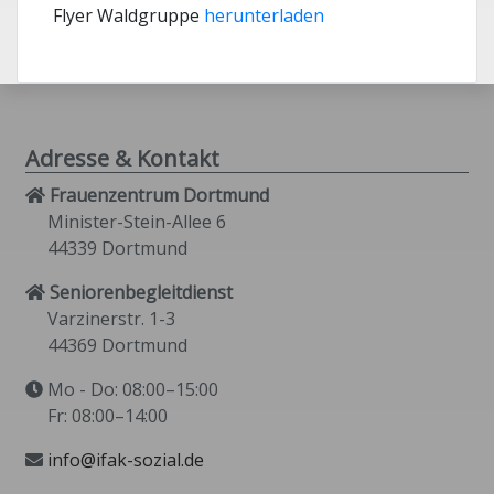
Flyer Waldgruppe
herunterladen
Adresse & Kontakt
Frauenzentrum Dortmund
Minister-Stein-Allee 6
44339 Dortmund
Seniorenbegleitdienst
Varzinerstr. 1-3
44369 Dortmund
Mo - Do: 08:00–15:00
Fr: 08:00–14:00
info@ifak-sozial.de