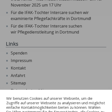
November 2025 um 17 Uhr
Für die IFAK-Tochter Intercare suchen wir
examinierte Pflegefachkräfte in Dortmund!
Für die IFAK-Tochter Intercare suchen
wir Pflegedienstleitung in Dortmund
Links
Spenden
Impressum
Kontakt
Anfahrt
Sitemap
Datenschutzerklärung
Beschwerdeformular
Wir benutzen Cookies auf unserer Webseite, um die
Zugriffe auf unserer Webseite zu analysieren und möglichst
Externe Links
einfache Kontaktmöglichkeiten bieten zu können. Wählen
Sie “Allen zustimmen” für Ihr Einverständnis, alle Cookies zu