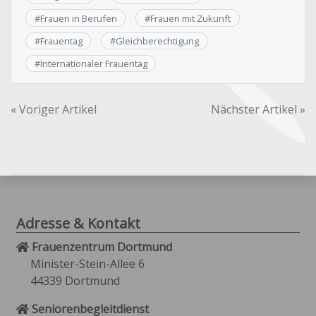
#
Frauen in Berufen
#
Frauen mit Zukunft
#
Frauentag
#
Gleichberechtigung
#
Internationaler Frauentag
Beitragsnavigation
« Voriger Artikel
Nächster Artikel »
Adresse & Kontakt
Frauenzentrum Dortmund
Minister-Stein-Allee 6
44339 Dortmund
Seniorenbegleitdienst