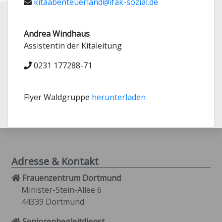
kitaabenteuerland@ifak-sozial.de
Andrea Windhaus
Assistentin der Kitaleitung
0231 177288-71
Flyer Waldgruppe
herunterladen
Adresse & Kontakt
Frauenzentrum Dortmund
Minister-Stein-Allee 6
44339 Dortmund
Seniorenbegleitdienst