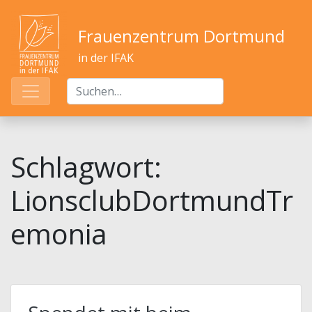
Frauenzentrum Dortmund
in der IFAK
Schlagwort:
LionsclubDortmundTr
emonia