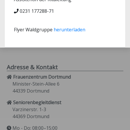
0231 177288-71
Flyer Waldgruppe
herunterladen
Adresse & Kontakt
Frauenzentrum Dortmund
Minister-Stein-Allee 6
44339 Dortmund
Seniorenbegleitdienst
Varzinerstr. 1-3
44369 Dortmund
Mo - Do: 08:00–15:00