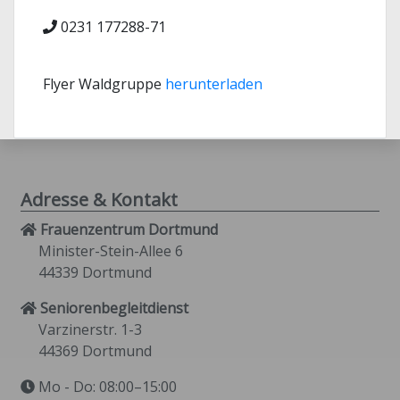
0231 177288-71
Flyer Waldgruppe
herunterladen
Adresse & Kontakt
Frauenzentrum Dortmund
Minister-Stein-Allee 6
44339 Dortmund
Seniorenbegleitdienst
Varzinerstr. 1-3
44369 Dortmund
Mo - Do: 08:00–15:00