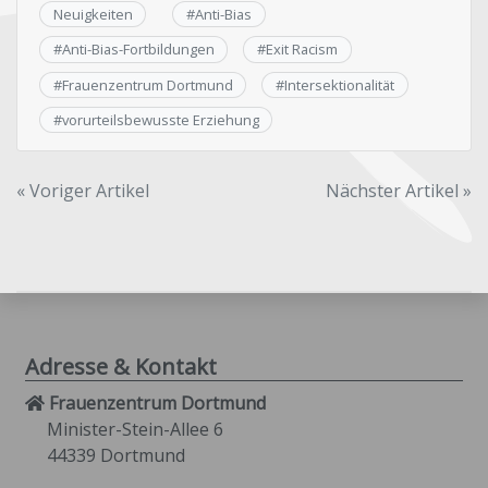
Neuigkeiten
#
Anti-Bias
#
Anti-Bias-Fortbildungen
#
Exit Racism
#
Frauenzentrum Dortmund
#
Intersektionalität
#
vorurteilsbewusste Erziehung
Beitragsnavigation
« Voriger Artikel
Nächster Artikel »
Adresse & Kontakt
Frauenzentrum Dortmund
Minister-Stein-Allee 6
44339 Dortmund