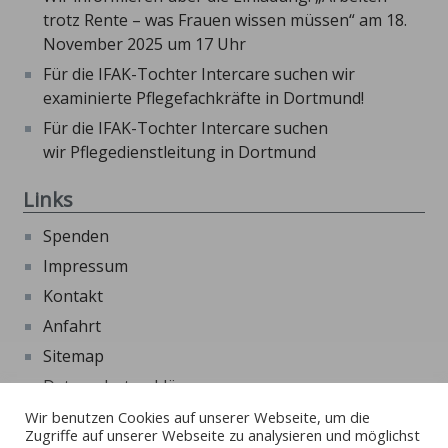
trotz Rente – was Frauen wissen müssen“ am 18.
November 2025 um 17 Uhr
Für die IFAK-Tochter Intercare suchen wir
examinierte Pflegefachkräfte in Dortmund!
Für die IFAK-Tochter Intercare suchen
wir Pflegedienstleitung in Dortmund
Links
Spenden
Impressum
Kontakt
Anfahrt
Sitemap
Datenschutzerklärung
Beschwerdeformular
Wir benutzen Cookies auf unserer Webseite, um die
Zugriffe auf unserer Webseite zu analysieren und möglichst