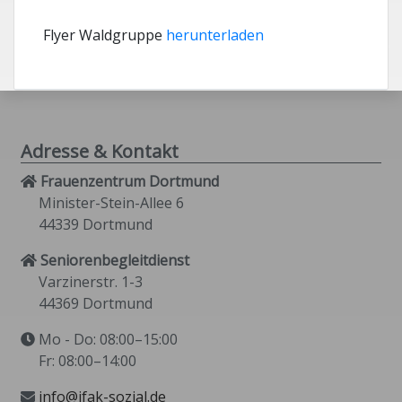
Flyer Waldgruppe
herunterladen
Adresse & Kontakt
Frauenzentrum Dortmund
Minister-Stein-Allee 6
44339 Dortmund
Seniorenbegleitdienst
Varzinerstr. 1-3
44369 Dortmund
Mo - Do: 08:00–15:00
Fr: 08:00–14:00
info@ifak-sozial.de