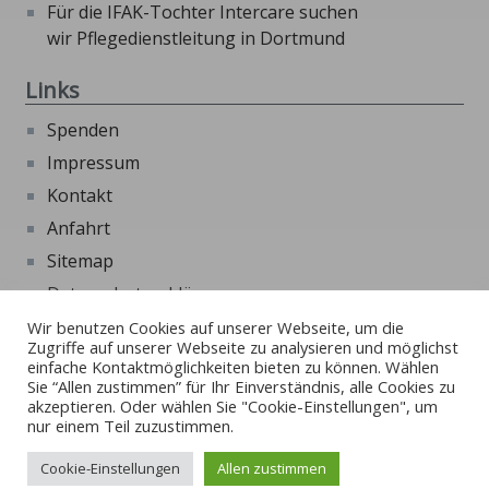
Für die IFAK-Tochter Intercare suchen
wir Pflegedienstleitung in Dortmund
Links
Spenden
Impressum
Kontakt
Anfahrt
Sitemap
Datenschutzerklärung
Beschwerdeformular
Wir benutzen Cookies auf unserer Webseite, um die
Zugriffe auf unserer Webseite zu analysieren und möglichst
Externe Links
einfache Kontaktmöglichkeiten bieten zu können. Wählen
Sie “Allen zustimmen” für Ihr Einverständnis, alle Cookies zu
akzeptieren. Oder wählen Sie "Cookie-Einstellungen", um
Beschwerde und Ombudverfahren Kinder- und
nur einem Teil zuzustimmen.
Jugendhilfe
Cookie-Einstellungen
Allen zustimmen