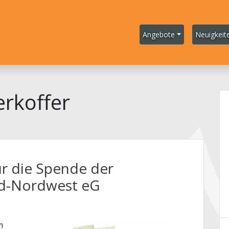
Angebote
Neuigkeit
rkoffer
r die Spende der
d-Nordwest eG
m