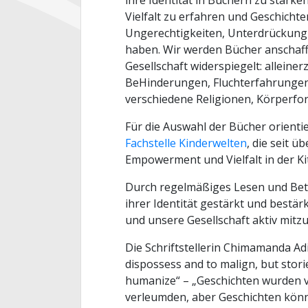
ihre Identität in Büchern zu stärken
Vielfalt zu erfahren und Geschich
Ungerechtigkeiten, Unterdrückung
haben. Wir werden Bücher anschaffen
Gesellschaft widerspiegelt: alleiner
BeHinderungen, Fluchterfahrungen, 
verschiedene Religionen, Körperfo
Für die Auswahl der Bücher orienti
Fachstelle Kinderwelten
, die seit ü
Empowerment und Vielfalt in der Kita
Durch regelmäßiges Lesen und Betr
ihrer Identität gestärkt und bestä
und unsere Gesellschaft aktiv mitzu
Die Schriftstellerin Chimamanda Adi
dispossess and to malign, but stor
humanize“ – „Geschichten wurden 
verleumden, aber Geschichten kön