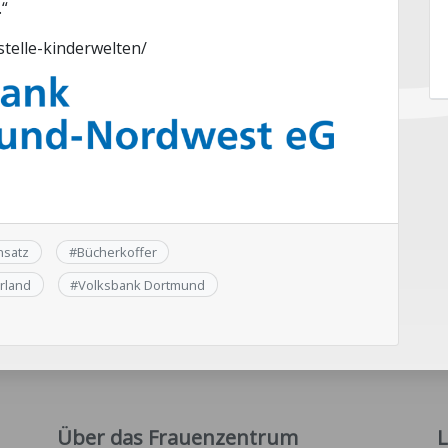
.“
stelle-kinderwelten/
nsatz
#
Bücherkoffer
rland
#
Volksbank Dortmund
Über das Frauenzentrum
L