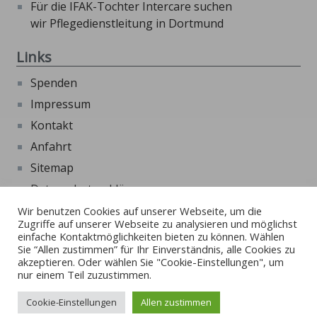
Für die IFAK-Tochter Intercare suchen
wir Pflegedienstleitung in Dortmund
Links
Spenden
Impressum
Kontakt
Anfahrt
Sitemap
Datenschutzerklärung
Beschwerdeformular
Wir benutzen Cookies auf unserer Webseite, um die
Zugriffe auf unserer Webseite zu analysieren und möglichst
Externe Links
einfache Kontaktmöglichkeiten bieten zu können. Wählen
Sie “Allen zustimmen” für Ihr Einverständnis, alle Cookies zu
akzeptieren. Oder wählen Sie "Cookie-Einstellungen", um
Beschwerde und Ombudverfahren Kinder- und
nur einem Teil zuzustimmen.
Jugendhilfe
Cookie-Einstellungen
Allen zustimmen