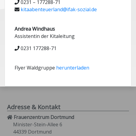
0231 – 177288-71
kitaabenteuerland@ifak-sozial.de
Andrea Windhaus
Assistentin der Kitaleitung
0231 177288-71
Flyer Waldgruppe
herunterladen
Adresse & Kontakt
Frauenzentrum Dortmund
Minister-Stein-Allee 6
44339 Dortmund