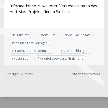
Informationen zu weiteren Veranstaltungen des
Anti-Bias-Projekts finden Sie
hier
.
Neuigkeiten
#
Anti-Bias
#
Anti-Bias-Ansatz
#
Anti-Bias-Fortbildungen
#
Frauenzentrum Dortmund
#
Kitafortbildungen
#
kostenlos
#
vorurteilsbewusste Erziehung
Beitragsnavigation
« Voriger Artikel
Nächster Artikel »