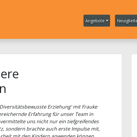
Angebote
Neuigkeit
sere
n
iversitätsbewusste Erziehung‘ mit Frauke
ereichernde Erfahrung für unser Team in
vermittelte uns nicht nur ein tiefgreifendes
tz, sondern brachte auch erste Impulse mit,
n Arbeit mit den Kindern anwenden können.