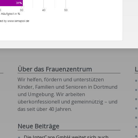
Über das Frauenzentrum
L
Wir helfen, fördern und unterstützen
Kinder, Familien und Senioren in Dortmund
und Umgebung. Wir arbeiten
überkonfessionell und gemeinnützig – und
das seit über 40 Jahren.
Neue Beiträge
Die InterCare GmbH weitet sich auch