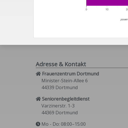
Adresse & Kontakt
Frauenzentrum Dortmund
Minister-Stein-Allee 6
44339 Dortmund
Seniorenbegleitdienst
Varzinerstr. 1-3
44369 Dortmund
Mo - Do: 08:00–15:00