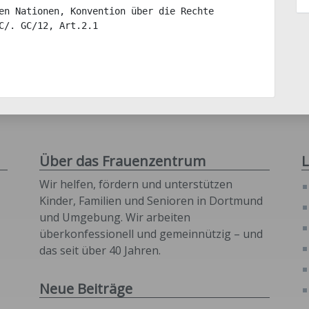
en Nationen, Konvention über die Rechte 
C/. GC/12, Art.2.1
Über das Frauenzentrum
L
Wir helfen, fördern und unterstützen
Kinder, Familien und Senioren in Dortmund
und Umgebung. Wir arbeiten
überkonfessionell und gemeinnützig – und
das seit über 40 Jahren.
Neue Beiträge