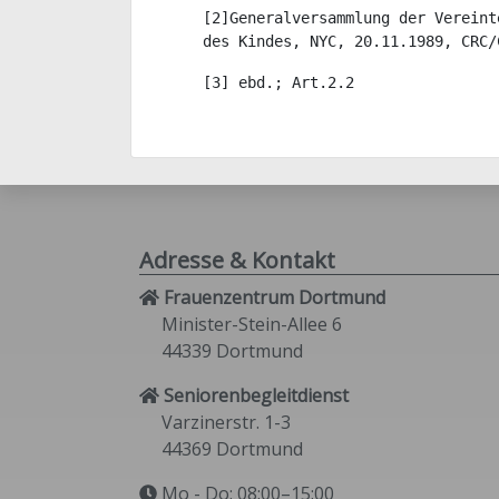
[2]Generalversammlung der Vereint
des Kindes, NYC, 20.11.1989, CRC/
[3] ebd.; Art.2.2
Adresse & Kontakt
Frauenzentrum Dortmund
Minister-Stein-Allee 6
44339 Dortmund
Seniorenbegleitdienst
Varzinerstr. 1-3
44369 Dortmund
Mo - Do: 08:00–15:00