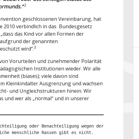
2
Vormunds.“
onvention geschlossenen Vereinbarung, hat
sie 2010 verbindlich in das Bundesgesetz
„dass das Kind vor allen Formen der
, aufgrund der genannten
3
schützt wird“.
ft von Vorurteilen und zunehmender Polarität
pädagogischen Institutionen wieder. Wir alle
enheit (biases); viele davon sind
 im Kleinkindalter Ausgrenzung und wachsen
cht- und Ungleichstrukturen hinein. Wir
was und wer als „normal“ und in unserer
chteiligung oder Benachteiligung wegen der 
iche menschliche Rassen gibt es nicht.