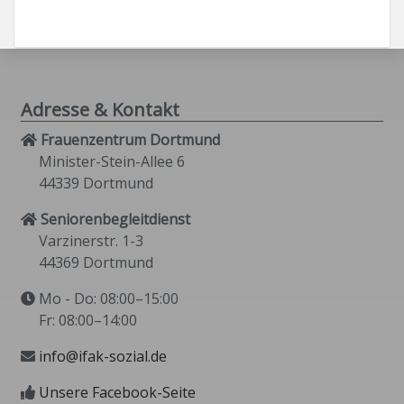
Adresse & Kontakt
Frauenzentrum Dortmund
Minister-Stein-Allee 6
44339 Dortmund
Seniorenbegleitdienst
Varzinerstr. 1-3
44369 Dortmund
Mo - Do: 08:00–15:00
Fr: 08:00–14:00
info@ifak-sozial.de
Unsere Facebook-Seite