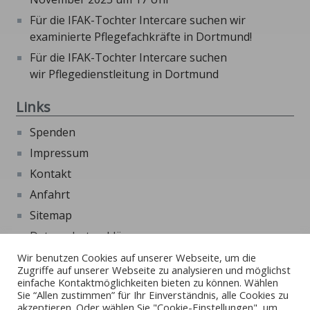
Für die IFAK-Tochter Intercare suchen wir
examinierte Pflegefachkräfte in Dortmund!
Für die IFAK-Tochter Intercare suchen
wir Pflegedienstleitung in Dortmund
Links
Spenden
Impressum
Kontakt
Anfahrt
Sitemap
Datenschutzerklärung
Beschwerdeformular
Wir benutzen Cookies auf unserer Webseite, um die
Zugriffe auf unserer Webseite zu analysieren und möglichst
Externe Links
einfache Kontaktmöglichkeiten bieten zu können. Wählen
Sie “Allen zustimmen” für Ihr Einverständnis, alle Cookies zu
akzeptieren. Oder wählen Sie "Cookie-Einstellungen", um
Beschwerde und Ombudverfahren Kinder- und