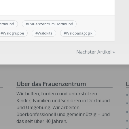
ortmund
#
Frauenzentrum Dortmund
#
Waldgruppe
#
Waldkita
#
Waldpädagogik
Nächster Artikel »
Über das Frauenzentrum
L
Wir helfen, fördern und unterstützen
Kinder, Familien und Senioren in Dortmund
und Umgebung. Wir arbeiten
überkonfessionell und gemeinnützig – und
das seit über 40 Jahren.