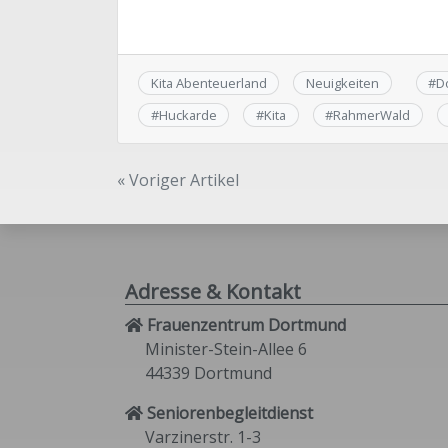
Kita Abenteuerland
Neuigkeiten
#
D
#
Huckarde
#
Kita
#
RahmerWald
Beitragsnavigation
« Voriger Artikel
Adresse & Kontakt
Frauenzentrum Dortmund
Minister-Stein-Allee 6
44339 Dortmund
Seniorenbegleitdienst
Varzinerstr. 1-3