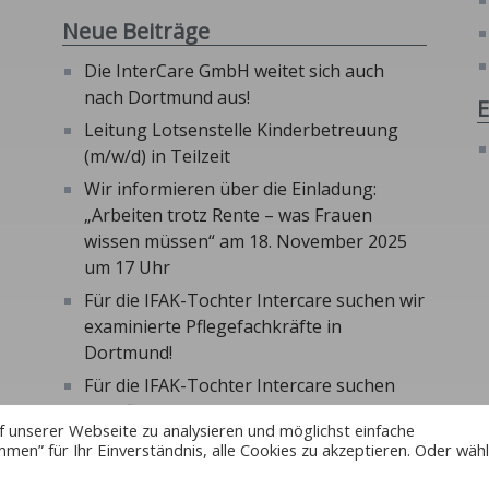
Neue Beiträge
Die InterCare GmbH weitet sich auch
nach Dortmund aus!
E
Leitung Lotsenstelle Kinderbetreuung
(m/w/d) in Teilzeit
Wir informieren über die Einladung:
„Arbeiten trotz Rente – was Frauen
wissen müssen“ am 18. November 2025
um 17 Uhr
Für die IFAK-Tochter Intercare suchen wir
examinierte Pflegefachkräfte in
Dortmund!
Für die IFAK-Tochter Intercare suchen
wir Pflegedienstleitung in Dortmund
f unserer Webseite zu analysieren und möglichst einfache
mmen” für Ihr Einverständnis, alle Cookies zu akzeptieren. Oder wäh