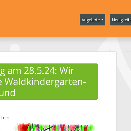
Angebote
Neuigkeit
g am 28.5.24: Wir
te Waldkindergarten-
mund
ch in